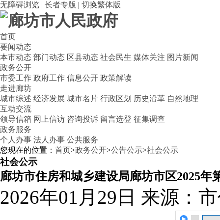
无障碍浏览
|
长者专版
|
切换繁体版
首页
要闻动态
本市动态
部门动态
区县动态
社会民生
媒体关注
图片新闻
政务公开
市委工作
政府工作
信息公开
政策解读
走进廊坊
城市综述
经济发展
城市名片
行政区划
历史沿革
自然地理
互动交流
领导信箱
网上信访
咨询投诉
留言选登
征集调查
政务服务
个人办事
法人办事
公共服务
您现在的位置：
首页
>
政务公开
>
公告公示
>
社会公示
社会公示
廊坊市住房和城乡建设局廊坊市区2025
2026年01月29日
来源：市