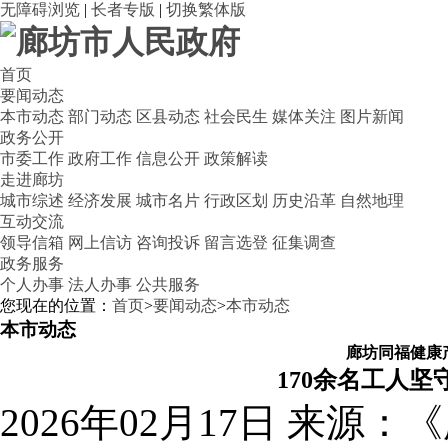
无障碍浏览
|
长者专版
|
切换繁体版
首页
要闻动态
本市动态
部门动态
区县动态
社会民生
媒体关注
图片新闻
政务公开
市委工作
政府工作
信息公开
政策解读
走进廊坊
城市综述
经济发展
城市名片
行政区划
历史沿革
自然地理
互动交流
领导信箱
网上信访
咨询投诉
留言选登
征集调查
政务服务
个人办事
法人办事
公共服务
您现在的位置：
首页
>
要闻动态
>
本市动态
本市动态
廊坊同福健康
170余名工人坚
2026年02月17日
来源：《