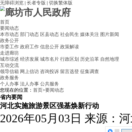
无障碍浏览
|
长者专版
|
切换繁体版
首页
要闻动态
本市动态
部门动态
区县动态
社会民生
媒体关注
图片新闻
政务公开
市委工作
政府工作
信息公开
政策解读
走进廊坊
城市综述
经济发展
城市名片
行政区划
历史沿革
自然地理
互动交流
领导信箱
网上信访
咨询投诉
留言选登
征集调查
政务服务
个人办事
法人办事
公共服务
您现在的位置：
首页
>
要闻动态
省内要闻
河北实施旅游景区强基焕新行动
2026年05月03日
来源：河