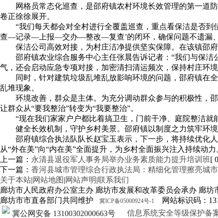
网格员常态化巡查，是邵府镇农村环境长效管理的第一道防
卷正徐徐展开。
“我们每天都会对全村进行全覆盖巡查，重点看保洁是否到
查—记录—上报—交办—整改—复查’的闭环，确保问题不遗漏
保洁公司高效对接，为村庄洁净提供坚实保障。在该镇邵府
邵府镇农业综合服务中心主任张晨告诉记者：“我们与保洁
气，还会启动应急专项对接，加密清扫清运频次，保持村庄环境
同时，针对建筑垃圾乱堆乱放影响环境的问题，邵府镇在全
乱堆现象。
环境改善，群众是主体。为充分调动群众参与的积极性，邵府
让群众从“要我整治”转变为“我要整治”。
“现在我们家家户户都比着搞卫生，门前干净、庭院整洁就
健全长效机制，守护乡村美景。邵府镇以制度之力筑牢环境
邵府镇综合执法队队长赵宝玉表示，下一步，将持续优化人
从“外在美”向“内在美”全面提升，为乡村全面振兴注入持续动力
上一篇：
永清县退役军人事务局举办业务素质能力提升培训班
[ 
下一篇：
香河县城市管理综合行政执法局：精细化管理擦亮城市“
关于本站
|
网站地图
|
网站声明
|
联系我们
廊坊市人民政府办公室主办 廊坊市发展和改革委员会承办 廊坊
廊坊市市直各部门共同维护
网站标识码：1310
冀ICP备05000924号-1
信息系统安全等级保护备案证明13
冀公网安备 13100302000663号