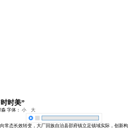
“时时美”
谭淼
字体：
小
大
常态长效转变，大厂回族自治县邵府镇立足镇域实际，创新构建“