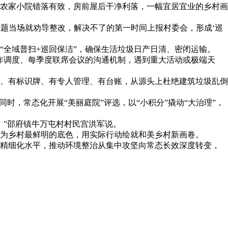
农家小院错落有致，房前屋后干净利落，一幅宜居宜业的乡村画
问题当场就劝导整改，解决不了的第一时间上报村委会，形成‘巡
全域普扫+巡回保洁”，确保生活垃圾日产日清、密闭运输。
作调度、每季度联席会议的沟通机制，遇到重大活动或极端天
、有标识牌、有专人管理、有台账，从源头上杜绝建筑垃圾乱倒
时，常态化开展“美丽庭院”评选，以“小积分”撬动“大治理”，
。”邵府镇牛万屯村村民宫洪军说。
为乡村最鲜明的底色，用实际行动绘就和美乡村新画卷。
精细化水平，推动环境整治从集中攻坚向常态长效深度转变，