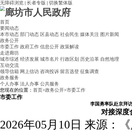
无障碍浏览
|
长者专版
|
切换繁体版
首页
要闻动态
本市动态
部门动态
区县动态
社会民生
媒体关注
图片新闻
政务公开
市委工作
政府工作
信息公开
政策解读
走进廊坊
城市综述
经济发展
城市名片
行政区划
历史沿革
自然地理
互动交流
领导信箱
网上信访
咨询投诉
留言选登
征集调查
政务服务
个人办事
法人办事
公共服务
您现在的位置：
首页
>
政务公开
>
市委工作
市委工作
李国勇率队赴京拜
对接深度
2026年05月10日
来源：《