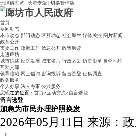
无障碍浏览
|
长者专版
|
切换繁体版
首页
要闻动态
本市动态
部门动态
区县动态
社会民生
媒体关注
图片新闻
政务公开
市委工作
政府工作
信息公开
政策解读
走进廊坊
城市综述
经济发展
城市名片
行政区划
历史沿革
自然地理
互动交流
领导信箱
网上信访
咨询投诉
留言选登
征集调查
政务服务
个人办事
法人办事
公共服务
您现在的位置：
首页
>
互动交流
>
留言选登
留言选登
加急为市民办理护照换发
2026年05月11日
来源：政