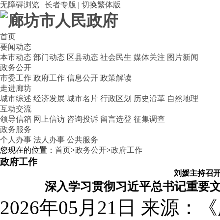
无障碍浏览
|
长者专版
|
切换繁体版
首页
要闻动态
本市动态
部门动态
区县动态
社会民生
媒体关注
图片新闻
政务公开
市委工作
政府工作
信息公开
政策解读
走进廊坊
城市综述
经济发展
城市名片
行政区划
历史沿革
自然地理
互动交流
领导信箱
网上信访
咨询投诉
留言选登
征集调查
政务服务
个人办事
法人办事
公共服务
您现在的位置：
首页
>
政务公开
>
政府工作
政府工作
刘媛主持召
深入学习贯彻习近平总书记重要文
2026年05月21日
来源：《