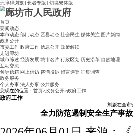
无障碍浏览
|
长者专版
|
切换繁体版
首页
要闻动态
本市动态
部门动态
区县动态
社会民生
媒体关注
图片新闻
政务公开
市委工作
政府工作
信息公开
政策解读
走进廊坊
城市综述
经济发展
城市名片
行政区划
历史沿革
自然地理
互动交流
领导信箱
网上信访
咨询投诉
留言选登
征集调查
政务服务
个人办事
法人办事
公共服务
您现在的位置：
首页
>
政务公开
>
政府工作
政府工作
刘媛在全市
全力防范遏制安全生产事故
2026年06月01日
来源：《