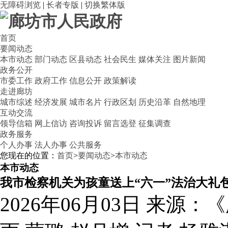
无障碍浏览
|
长者专版
|
切换繁体版
首页
要闻动态
本市动态
部门动态
区县动态
社会民生
媒体关注
图片新闻
政务公开
市委工作
政府工作
信息公开
政策解读
走进廊坊
城市综述
经济发展
城市名片
行政区划
历史沿革
自然地理
互动交流
领导信箱
网上信访
咨询投诉
留言选登
征集调查
政务服务
个人办事
法人办事
公共服务
您现在的位置：
首页
>
要闻动态
>
本市动态
本市动态
我市检察机关为孩童送上“六一”法治大礼
2026年06月03日
来源：《