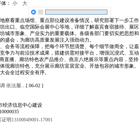
字体：
小
大
，实地察看重点场馆、重点部位建设准备情况，研究部署下一步工
坊出口、临空国际会展中心等地，详细了解嘉宾食宿接待、展区
坊城市形象、产业实力的重要载体。各级各部门要切实把思想和
的盛会，为廊坊高质量发展注入强劲动力。
、会务等流程保障，把每个环节想清楚、每个细节做周全，让嘉
心竞争力与前沿技术成果，搭建供需对接平台，增强沉浸式、互
电商直播、廊坊特色农产品推介、燕京八绝展示等重点内容，坚
体现廊坊特色，充分展示廊坊宜居宜业、开放包容的城市形象。
大会全过程安全有序。
调 依法履…
[ 06-02 ]
市经济信息中心建设
000035
100049001-17001