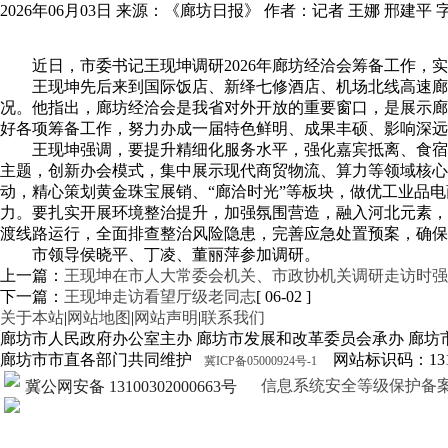
2026年06月03日
来源：《廊坊日报》
作者：记者 王娜 邢建平
近日，市委书记王现坤调研2026年廊坊经洽会筹备工作
王现坤先后来到国际饭店、新绎七修酒店、机场北线高速廊
况。他指出，廊坊经洽会是我省对外开放的重要窗口，是展示廊
好各项筹备工作，努力办成一届特色鲜明、成果丰硕、影响深远
王现坤强调，要提升精细化服务水平，强化嘉宾抵离、食宿
主题，创新办会模式，集中展示现代商贸物流、算力等领域核
动，精心策划黄金珠宝展销、“廊洽时光”等板块，做优工业品
力。要扎实开展环境整治提升，加强氛围营造，融入河北元素，
渡线路运行，全面排查整治风险隐患，完善应急处置预案，确保
市领导侯晓平、丁凌、董丽萍参加调研。
上一篇：
王现坤在市人大常委会机关、市政协机关调研走访时强
下一篇：
王现坤走访看望厅级老同志
[ 06-02 ]
关于本站
|
网站地图
|
网站声明
|
联系我们
廊坊市人民政府办公室主办 廊坊市发展和改革委员会承办 廊坊
廊坊市市直各部门共同维护
网站标识码：1310
冀ICP备05000924号-1
信息系统安全等级保护备案证明13
冀公网安备 13100302000663号