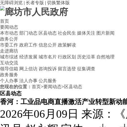
无障碍浏览
|
长者专版
|
切换繁体版
首页
要闻动态
本市动态
部门动态
区县动态
社会民生
媒体关注
图片新闻
政务公开
市委工作
政府工作
信息公开
政策解读
走进廊坊
城市综述
经济发展
城市名片
行政区划
历史沿革
自然地理
互动交流
领导信箱
网上信访
咨询投诉
留言选登
征集调查
政务服务
个人办事
法人办事
公共服务
您现在的位置：
首页
>
要闻动态
>
区县动态
区县动态
香河：工业品电商直播激活产业转型新动
2026年06月09日
来源：《