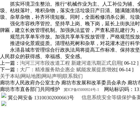
抓实环境卫生整治。推行“机械作业为主、人工补位为辅、
圾、枯枝落叶、堆积杂物，落实生活垃圾日产日清、随满随清制
圾、杂草杂物，补齐环境短板。同时，全面检修消杀公厕、垃
强化市容秩序管控。坚持早上岗、晚下岗，延长上街执法时
牌匾，建立长效管理机制。加强执法监管，严查私搭乱建行为，
规范共享单车停放。加强共享单车投放管理，严格规范投放
推进绿化景观提质。清理枯死树和杂草，对花灌木进行科学
永清县城市管理综合行政执法局将提高工作标准、保持攻坚
人民群众的获得感、幸福感、安全感。
上一篇：
泃河三河市段改道工程 新建河道汛期正式启用
[ 06-12 ]
下一篇：
大厂：精准服务助企惠企 赋能发展提质增效
[ 06-14 ]
关于本站
|
网站地图
|
网站声明
|
联系我们
廊坊市人民政府办公室主办 廊坊市发展和改革委员会承办 廊坊
廊坊市市直各部门共同维护
网站标识码：1310
冀ICP备05000924号-1
信息系统安全等级保护备案证明13
冀公网安备 13100302000663号