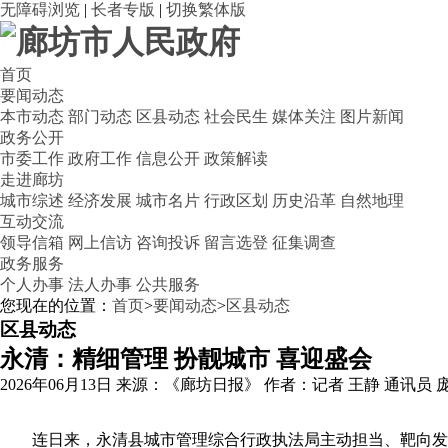
无障碍浏览
|
长者专版
|
切换繁体版
首页
要闻动态
本市动态
部门动态
区县动态
社会民生
媒体关注
图片新闻
政务公开
市委工作
政府工作
信息公开
政策解读
走进廊坊
城市综述
经济发展
城市名片
行政区划
历史沿革
自然地理
互动交流
领导信箱
网上信访
咨询投诉
留言选登
征集调查
政务服务
个人办事
法人办事
公共服务
您现在的位置：
首页
>
要闻动态
>
区县动态
区县动态
永清：精细管理 扮靓城市 喜迎盛会
2026年06月13日
来源：《廊坊日报》
作者：记者 王静 通讯员 
连日来，永清县城市管理综合行政执法局主动担当、靶向发