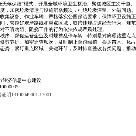
全天候保洁”模式，开展全域环境卫生整治。聚焦城区主次干道
度，加密垃圾清运与设施消杀频次，杜绝垃圾滞留、外溢问题。
圾收集设备、作业车辆，严格落实公厕保洁要求，保障环卫设施
间，管控好观摩路线和重点区域，取缔违规占道经营行为。规范
对不听劝阻、阻挠工作的行为依法依规严肃处理。
秩序，督促运营企业及时规整乱停车辆，特别是对廊霸路重点点
修剪养护。加密巡查频次，及时制止踩踏绿植、损坏苗木、私占
态势，紧盯重点区域、关键环节，及时排查整改各类问题，推动
市经济信息中心建设
000035
100049001-17001