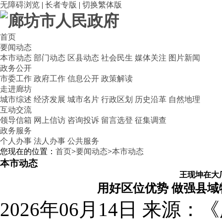
无障碍浏览
|
长者专版
|
切换繁体版
首页
要闻动态
本市动态
部门动态
区县动态
社会民生
媒体关注
图片新闻
政务公开
市委工作
政府工作
信息公开
政策解读
走进廊坊
城市综述
经济发展
城市名片
行政区划
历史沿革
自然地理
互动交流
领导信箱
网上信访
咨询投诉
留言选登
征集调查
政务服务
个人办事
法人办事
公共服务
您现在的位置：
首页
>
要闻动态
>
本市动态
本市动态
王现坤在大
用好区位优势 做强县域
2026年06月14日
来源：《