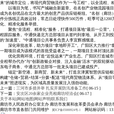
来”的城市定位，将现代商贸物流作为“一号工程”，以全流程
以项目为笔，书写产城融合新篇章。在名创产业物流园项目
成为名创优品在北方最大的创意产品供应链枢纽。”名创（廊坊
件分拣线正高效运转，常态日处理快件500万件，旺季可达120
化、精准化服务举措。
聚焦“全流程、精准化”服务，打通项目落地“最后一公里”
程跟踪服务。中通快递北方总部项目从签约到拿地、从开工到投
的‘加速度’。”中通项目公共事务负责人李宜辉感慨道。
深化审批改革，助力项目“拿地即开工”。广阳区大力推行“
一期项目成为该模式的首批受益者之一，一期项目主体封顶比原
优化营商环境，打造“近悦远来”产业生态。广阳区打造城
全程帮办代办”与“创新政银企对接、注入金融‘活水’”的双轮驱
东电子商务、中通北方总部等一批龙头项目已建成投产。
锚定“新空港、新商贸、新未来”，打造京津冀智慧供应链枢
构建“仓储+贸易+结算+分拨+配送”现代商贸物流体系。从“项目
未来”照进现实，为区域高质量发展注入强劲动能。
上一篇：
三河市多措并举 扎实开展防汛准备工作
[ 06-15 ]
下一篇：
安次区20余家企业亮相廊坊经洽会
[ 06-17 ]
关于本站
|
网站地图
|
网站声明
|
联系我们
廊坊市人民政府办公室主办 廊坊市发展和改革委员会承办 廊坊
廊坊市市直各部门共同维护
网站标识码：1310
冀ICP备05000924号-1