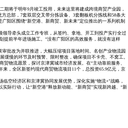
目二期将于明年9月竣工投用，未来这里将建成跨境商贸产业园，
方总部，7套双层交叉带分拣设备、3套翻板机分拣线和58条大
，是广阳区围绕“新空港、新商贸、新未来”定位推出的一系列机制
区级领导牵头成立工作专班，从签约、拿地、开工到投产实行全过
划提前半年进场施工。“没有广阳区的高效服务，就没有这样
将串联审批改为并联推进，大幅压缩项目落地时间。名创产业物流园
展缓慢的环节及时预警、限时整改，确保项目不卡壳、不窝工。
商贸物流愿景，探讨京津冀城市经济发展。在“主动靠前服务、
年来，全区新签约现代商贸物流项目11个，总投资65.9亿元，京
机场临空经济区和京津冀协同发展优势，深化实施“物流+”战略，
正以实际行动，让“新空港”释放新动能、“新商贸”实现新跨越、“新