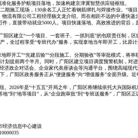
、精准化服务护航项目落地，加速构建京津冀智慧供应链枢纽。
二期施工现场，130余名工人正忙着钢筋绑扎与焊接作业。“项
）物流有限公司工程经理杨文龙介绍。而在相距不远的中通快递北
0万件，直接带动就业5000人。项目快速落地、高效推进的背后
。广阳区建立“一个项目、一套班子、一抓到底”的包联责任制，
产，全过程享受“专班代办”服务，实现拿地当年即开工，比原计
拿地即开工”“先建后验”“分段施工、分期验收”等审批模式，
计划提前两个半月。同时，广阳区建立项目调度预警机制，对进
市经济政企对话会、企业家代表座谈会等沟通平台，围绕高端现代
动下，广阳区政务服务正从“便捷服务”向“增值服务”全面升级。近
纽。2026年是“十五五”开局之年，广阳区将继续依托大兴国际
等地”到“地等项目”，从“企业跑审批”到“专班送服务”，广阳区
市经济信息中心建设
000035