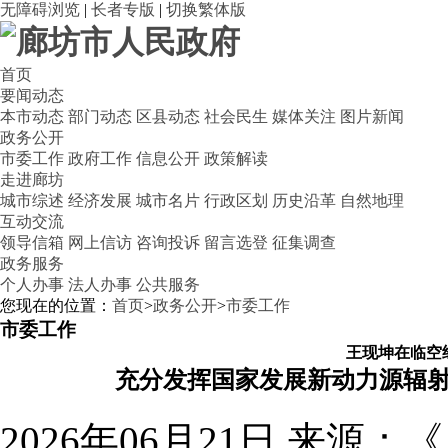
无障碍浏览
|
长者专版
|
切换繁体版
首页
要闻动态
本市动态
部门动态
区县动态
社会民生
媒体关注
图片新闻
政务公开
市委工作
政府工作
信息公开
政策解读
走进廊坊
城市综述
经济发展
城市名片
行政区划
历史沿革
自然地理
互动交流
领导信箱
网上信访
咨询投诉
留言选登
征集调查
政务服务
个人办事
法人办事
公共服务
您现在的位置：
首页
>
政务公开
>
市委工作
市委工作
王现坤在临空
充分发挥国家发展新动力源辐射
2026年06月21日
来源：《