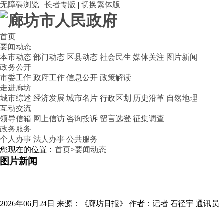
无障碍浏览
|
长者专版
|
切换繁体版
首页
要闻动态
本市动态
部门动态
区县动态
社会民生
媒体关注
图片新闻
政务公开
市委工作
政府工作
信息公开
政策解读
走进廊坊
城市综述
经济发展
城市名片
行政区划
历史沿革
自然地理
互动交流
领导信箱
网上信访
咨询投诉
留言选登
征集调查
政务服务
个人办事
法人办事
公共服务
您现在的位置：
首页
>
要闻动态
图片新闻
2026年06月24日
来源：《廊坊日报》
作者：记者 石径宇 通讯员