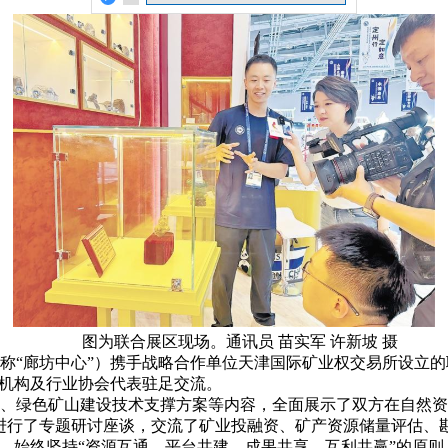
图为联合展区现场。通讯员 苗实军 许新坡 摄
“廊坊中心”）携手战略合作单位天津国际矿业权交易所设立的联
融机构及行业协会代表驻足交流。
、绿色矿山建设技术支撑方案等内容，全面展示了双方在自然资
径进行了专题研讨座谈，交流了矿业投融资、矿产资源储量评估、
，始终坚持“资源互通、平台共建、成果共享、互利共赢”的原则