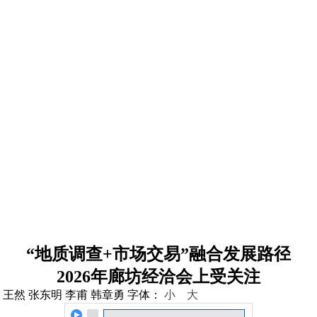
“
地质调查+市场交易
”
融合发展路径
2026年廊坊经洽会上受关注
 王然 张东明 李甫 韩章勇
字体：
小
大