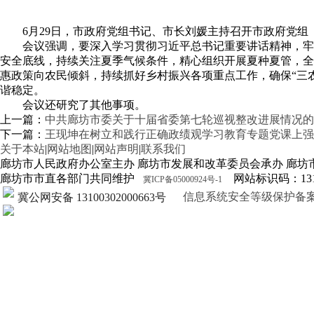
6月29日，市政府党组书记、市长刘媛主持召开市政府党
会议强调，要深入学习贯彻习近平总书记重要讲话精神，牢
安全底线，持续关注夏季气候条件，精心组织开展夏种夏管，全
惠政策向农民倾斜，持续抓好乡村振兴各项重点工作，确保
“
三
谐稳定。
会议还研究了其他事项。
上一篇：
中共廊坊市委关于十届省委第七轮巡视整改进展情况的
下一篇：
王现坤在树立和践行正确政绩观学习教育专题党课上强
关于本站
|
网站地图
|
网站声明
|
联系我们
廊坊市人民政府办公室主办 廊坊市发展和改革委员会承办 廊坊
廊坊市市直各部门共同维护
网站标识码：1310
冀ICP备05000924号-1
信息系统安全等级保护备案证明13
冀公网安备 13100302000663号