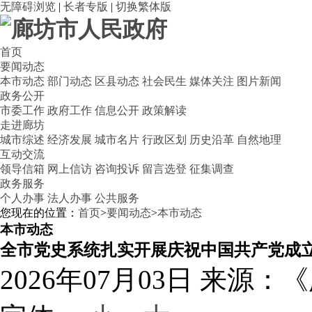
无障碍浏览
|
长者专版
|
切换繁体版
首页
要闻动态
本市动态
部门动态
区县动态
社会民生
媒体关注
图片新闻
政务公开
市委工作
政府工作
信息公开
政策解读
走进廊坊
城市综述
经济发展
城市名片
行政区划
历史沿革
自然地理
互动交流
领导信箱
网上信访
咨询投诉
留言选登
征集调查
政务服务
个人办事
法人办事
公共服务
您现在的位置：
首页
>
要闻动态
>
本市动态
本市动态
全市党史系统扎实开展庆祝中国共产党成立
2026年07月03日
来源：《