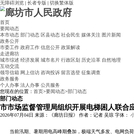
无障碍浏览
|
长者专版
|
切换繁体版
首页
要闻动态
本市动态
部门动态
区县动态
社会民生
媒体关注
图片新闻
政务公开
市委工作
政府工作
信息公开
政策解读
走进廊坊
城市综述
经济发展
城市名片
行政区划
历史沿革
自然地理
互动交流
领导信箱
网上信访
咨询投诉
留言选登
征集调查
政务服务
个人办事
法人办事
公共服务
您现在的位置：
首页
>
要闻动态
>
部门动态
部门动态
市市场监督管理局组织开展电梯困人联合
2026年07月04日
来源：《廊坊日报》
作者：记者 吴琼
字体：
当前汛期、暑期用电高峰期叠加，极端天气多发、电网负荷