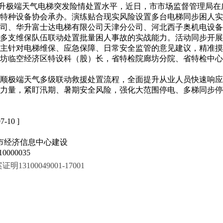
升极端天气电梯突发险情处置水平，近日，市市场监督管理局在
特种设备协会承办。演练贴合现实风险设置多台电梯同步困人实
司、华升富士达电梯有限公司天津分公司、河北西子奥机电设备
多支维保队伍联动处置批量困人事故的实战能力。活动同步开展
主针对电梯维保、应急保障、日常安全监管的意见建议，精准摸
坊临空经济区特设科（股）长，省特检院廊坊分院、省特检中心廊
顺极端天气多级联动救援处置流程，全面提升从业人员快速响应
援力量，紧盯汛期、暑期安全风险，强化大范围停电、多梯同步
07-10 ]
市经济信息中心建设
000035
100049001-17001