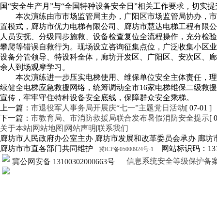
国
“
安全生产月
”
与
“
全国特种设备安全日
”
相关工作要求，切实提
本次演练由市市场监管局主办，广阳区市场监管局协办，市
置模式，廊坊市优力电梯有限公司、廊坊市慧达电梯工程有限公
人员安抚、分级同步施救、设备检查复位全流程操作，充分检验
攀爬等错误自救行为。现场设立咨询征集点位，广泛收集小区业
设备分管领导、特设科全体，廊坊开发区、广阳区、安次区、廊
余人到场观摩学习。
本次演练进一步压实电梯使用、维保单位安全主体责任，理
续健全电梯应急救援网络，统筹调动全市16家电梯维保二级救
宣传，牢牢守住特种设备安全底线，保障群众安全乘梯。
上一篇：
市退役军人事务局开展庆“七一”主题党日活动
[ 07-01 ]
下一篇：
市教育局、市消防救援局联合发布暑假消防安全提示
[ 
关于本站
|
网站地图
|
网站声明
|
联系我们
廊坊市人民政府办公室主办 廊坊市发展和改革委员会承办 廊坊
廊坊市市直各部门共同维护
网站标识码：1310
冀ICP备05000924号-1
信息系统安全等级保护备案证明13
冀公网安备 13100302000663号