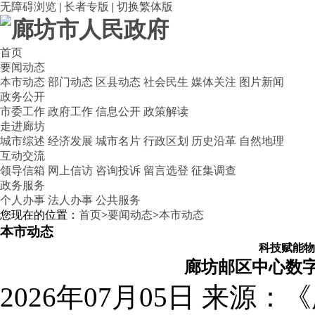
无障碍浏览
|
长者专版
|
切换繁体版
首页
要闻动态
本市动态
部门动态
区县动态
社会民生
媒体关注
图片新闻
政务公开
市委工作
政府工作
信息公开
政策解读
走进廊坊
城市综述
经济发展
城市名片
行政区划
历史沿革
自然地理
互动交流
领导信箱
网上信访
咨询投诉
留言选登
征集调查
政务服务
个人办事
法人办事
公共服务
您现在的位置：
首页
>
要闻动态
>
本市动态
本市动态
科技赋能物
廊坊邮区中心数
2026年07月05日
来源：《