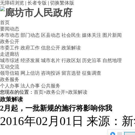
无障碍浏览
|
长者专版
|
切换繁体版
首页
要闻动态
本市动态
部门动态
区县动态
社会民生
媒体关注
图片新闻
政务公开
市委工作
政府工作
信息公开
政策解读
走进廊坊
城市综述
经济发展
城市名片
行政区划
历史沿革
自然地理
互动交流
领导信箱
网上信访
咨询投诉
留言选登
征集调查
政务服务
个人办事
法人办事
公共服务
您现在的位置：
首页
>
政务公开
>
政策解读
政策解读
2月起，一批新规的施行将影响你我
2016年02月01日
来源：新