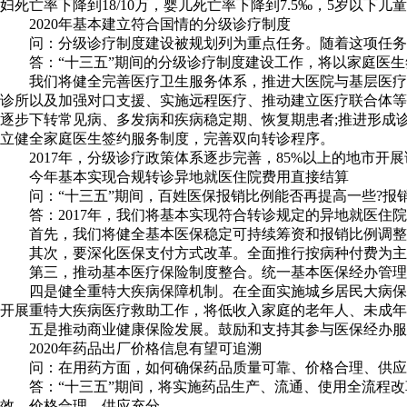
妇死亡率下降到18/10万，婴儿死亡率下降到7.5‰，5岁以
2020年基本建立符合国情的分级诊疗制度
问：分级诊疗制度建设被规划列为重点任务。随着这项任务
答：“十三五”期间的分级诊疗制度建设工作，将以家庭医
我们将健全完善医疗卫生服务体系，推进大医院与基层医疗
诊所以及加强对口支援、实施远程医疗、推动建立医疗联合体等
逐步下转常见病、多发病和疾病稳定期、恢复期患者;推进形成诊
立健全家庭医生签约服务制度，完善双向转诊程序。
2017年，分级诊疗政策体系逐步完善，85%以上的地市开
今年基本实现合规转诊异地就医住院费用直接结算
问：“十三五”期间，百姓医保报销比例能否再提高一些?报
答：2017年，我们将基本实现符合转诊规定的异地就医住院
首先，我们将健全基本医保稳定可持续筹资和报销比例调整
其次，要深化医保支付方式改革。全面推行按病种付费为主
第三，推动基本医疗保险制度整合。统一基本医保经办管理
四是健全重特大疾病保障机制。在全面实施城乡居民大病保
开展重特大疾病医疗救助工作，将低收入家庭的老年人、未成年
五是推动商业健康保险发展。鼓励和支持其参与医保经办服
2020年药品出厂价格信息有望可追溯
问：在用药方面，如何确保药品质量可靠、价格合理、供应
答：“十三五”期间，将实施药品生产、流通、使用全流程
效、价格合理、供应充分。