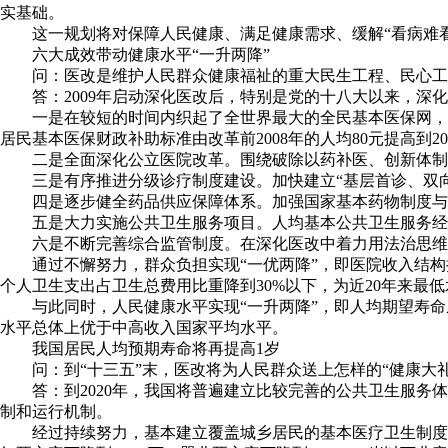
实基础。
这一规划将对保障人民健康、满足健康需求、缓解“看病难
六大成效带动健康水平“一升两降”
问：医改是维护人民群众健康福祉的重大民生工程、民心工
答：2009年启动深化医改后，特别是党的十八大以来，深
一是在较短的时间内织起了全世界最大的全民基本医保网，
居民基本医保财政补助标准由改革前2008年的人均80元提高到2
二是全面深化公立医院改革。围绕破除以药补医、创新体制
三是有序推进分级诊疗制度建设。加快建立“基层首诊、双
四是逐步健全药品供应保障体系。加强国家基本药物制度与
五是大力实施公共卫生服务项目。人均基本公共卫生服务经费补助
六是不断完善综合监管制度。在深化医改中着力用法治思维
通过不懈努力，群众负担实现“一优两降”，即医院收入结构持续优
个人卫生支出占卫生总费用比重降到30%以下，为近20年来最
与此同时，人民健康水平实现“一升两降”，即人均期望寿命从2010年
水平总体上优于中高收入国家平均水平。
我国居民人均预期寿命将再提高1岁
问：到“十三五”末，医改将为人民群众送上怎样的“健康大礼
答：到2020年，我国将普遍建立比较完善的公共卫生服
制和运行机制。
经过持续努力，基本建立覆盖城乡居民的基本医疗卫生制度