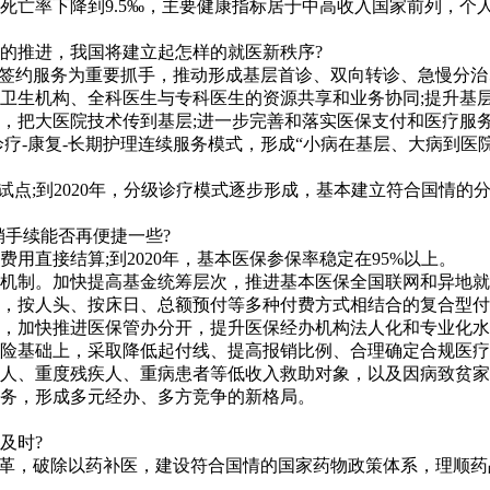
下儿童死亡率下降到9.5‰，主要健康指标居于中高收入国家前列，
的推进，我国将建立起怎样的就医新秩序?
生签约服务为重要抓手，推动形成基层首诊、双向转诊、急慢分
卫生机构、全科医生与专科医生的资源共享和业务协同;提升基
，把大医院技术传到基层;进一步完善和落实医保支付和医疗服
疗-康复-长期护理连续服务模式，形成“小病在基层、大病到医
展试点;到2020年，分级诊疗模式逐步形成，基本建立符合国情的
销手续能否再便捷一些?
费用直接结算;到2020年，基本医保参保率稳定在95%以上。
机制。加快提高基金统筹层次，推进基本医保全国联网和异地就医
，按人头、按床日、总额预付等多种付费方式相结合的复合型付
，加快推进医保管办分开，提升医保经办机构法人化和专业化水
险基础上，采取降低起付线、提高报销比例、合理确定合规医疗
人、重度残疾人、重病患者等低收入救助对象，以及因病致贫家
务，形成多元经办、多方竞争的新格局。
及时?
改革，破除以药补医，建设符合国情的国家药物政策体系，理顺