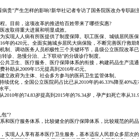
看病贵”产生怎样的影响?新华社记者专访了国务院医改办专职副
程。目前，这项改革的推进给百姓带来了哪些实惠?
化医改取得重大进展和明显成效。
为实现人人病有所医提供了制度保障。职工医保、城镇居民医保和
016年的420元。全面实施城乡居民大病保险，不断完善医疗救助
机制、调动医务人员积极性三个关键环节，县级公立医院改革已
向转诊、急慢分治、上下联动”的分级诊疗制度。
公共卫生、医疗服务、医疗保障体系的衔接，构建药品生产流通
从2009年15元提高到2016年45元。
建立政府为主体、社会多方参与的医药卫生监管体制。
化，全国公立医院药占比已从2010年的46.33%降至40%左右
低水平。
的74.83岁提高到2015年的76.34岁，孕产妇死亡率从31.9/1
包”?
务体系和医疗服务体系，比较健全的医疗保障体系，比较规范的药
，实现人人享有基本医疗卫生服务，基本适应人民群众多层次的医