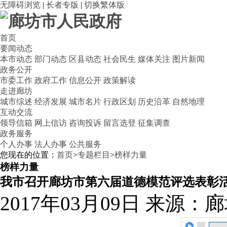
无障碍浏览
|
长者专版
|
切换繁体版
首页
要闻动态
本市动态
部门动态
区县动态
社会民生
媒体关注
图片新闻
政务公开
市委工作
政府工作
信息公开
政策解读
走进廊坊
城市综述
经济发展
城市名片
行政区划
历史沿革
自然地理
互动交流
领导信箱
网上信访
咨询投诉
留言选登
征集调查
政务服务
个人办事
法人办事
公共服务
您现在的位置：
首页
>
专题栏目
>
榜样力量
榜样力量
我市召开廊坊市第六届道德模范评选表彰
2017年03月09日
来源：廊