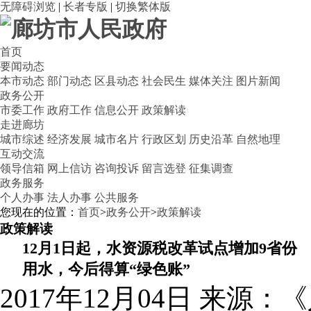
无障碍浏览
|
长者专版
|
切换繁体版
首页
要闻动态
本市动态
部门动态
区县动态
社会民生
媒体关注
图片新闻
政务公开
市委工作
政府工作
信息公开
政策解读
走进廊坊
城市综述
经济发展
城市名片
行政区划
历史沿革
自然地理
互动交流
领导信箱
网上信访
咨询投诉
留言选登
征集调查
政务服务
个人办事
法人办事
公共服务
您现在的位置：
首页
>
政务公开
>
政策解读
政策解读
12月1日起，水资源税改革试点增加9省份
用水，今后得算“绿色账”
2017年12月04日
来源：《