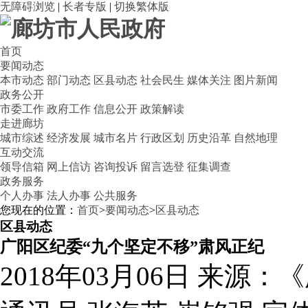
无障碍浏览
|
长者专版
|
切换繁体版
首页
要闻动态
本市动态
部门动态
区县动态
社会民生
媒体关注
图片新闻
政务公开
市委工作
政府工作
信息公开
政策解读
走进廊坊
城市综述
经济发展
城市名片
行政区划
历史沿革
自然地理
互动交流
领导信箱
网上信访
咨询投诉
留言选登
征集调查
政务服务
个人办事
法人办事
公共服务
您现在的位置：
首页
>
要闻动态
>
区县动态
区县动态
广阳区纪委“九个坚定不移”肃风正纪
2018年03月06日
来源：《