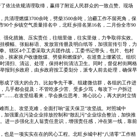
进行了依法依规清理取缔，赢得了附近人民群众的一致点赞。现场
共清理燃煤3700余吨，劈柴3500余吨，治霾工作不留死角，保
90个乡镇空气质量排名中，北旺乡排名第16名，二月份全市90
标、强化措施、压实责任，往细里做，往实里做，力争取得实效。
悬挂横幅、张贴标语、发放宣传册及明白纸等，加强宣传引导，力
拳。辖区4个工委采取大兵团作战，工委书记带头，包片、包村
行动，挨家挨户收缴散煤、劈柴和燃煤炉。在巡查上绷紧弦。组织
时清扫、清运、处理，保持村街清洁卫生。同时，督促村街网格
举报到乡政府，由乡政府按工委划分，派专人前去处理，确保早
，形成了强大的合力。比如争先干事。组建微信群，各组的工作进
员，几乎都会提及：不管吃多少苦、受多少骂，每攻下一户拆迁
作”……在攻坚组看来，学会换位思考、将心比心，再大的对立情
难而上、攻坚克难，全面打响“蓝天保卫”攻坚战。对照城中
，加强重点污染企业排放控制和“散乱污”企业综合整治，加快推
。进一步强化主人翁责任意识，增强责任感，冲在第一线，靠前
，也是一项实实在在的民心工程。北旺乡城中村“八清零”工作精