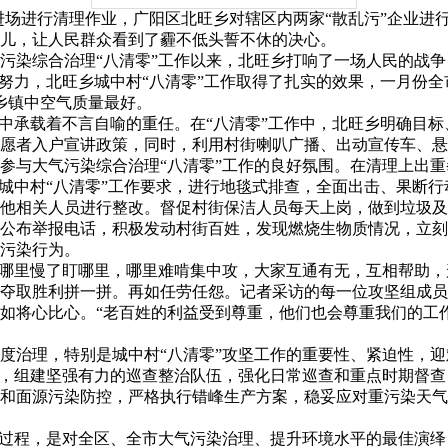
车辆进场进行清理作业，广阳区北旺乡对辖区内两家“散乱污”企业
儿，让人民群众看到了霾不低头誓不休的决心。
大气污染综合治理“八清零”工作以来，北旺乡打响了一场人民的战争，
努力，北旺乡城中村“八清零”工作取得了扎实的效果，一月份全市
乡镇中空气质量最好。
造中承载着不言自喻的重任。在“八清零”工作中，北旺乡明确目
志愿者入户宣讲政策，同时，利用村街喇叭广播、出动宣传车、
参与大气污染综合治理“八清零”工作的良好氛围。在清理上出重
照城中村“八清零”工作要求，进行地毯式排查，全面出击、果断
他相关人员进行整改。督促村街保洁人员每天上岗，做到垃圾及
公布举报电话，积极发动村街百姓，发现燃烧生物质情况，立刻
污染行为。
，哪里慢了盯哪里，哪里难啃集中攻，大家互通有无，互相帮助
为夺取胜利拼一拼。再如任劳任怨。记者采访的每一位攻坚组成
如将心比心。“老百姓的利益受到尊重，他们也会尊重我们的工
度治理，特别是城中村“八清零”攻坚工作的重要性、紧迫性，迎
用，组建坚强有力的巡查整治队伍，强化日常巡查和重点时期督查
和面源污染防控，严格执行错峰生产方案，稳妥应对重污染天气
的过程，是对全区、全市大气污染治理、提升环境水平的最佳演绎