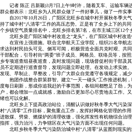
记者 陈正 吕新颖)3月7日上午9时许，随着叉车、运输
群众都表示：北旺乡为人民群众做了一件好事儿，做了一件实事
自2017年10月26日，广阳区北旺乡在城中村开展秋冬季
持了城中村“八清零”工作的高压态势。正是有了全乡上下的共同
个乡镇空气质量排名中，北旺乡排名第7名，在市主城三区12个
北旺乡是广阳区城中村改造之“龙头”，在广阳区城中村改
在宣传上强措施。联合北华航天工业学院，组织21名华航
求达到村民抬头可见、侧耳可闻，积极营造全面共克时艰、共同
干部配合，引导村街“两委”班子成员、网格员、联络员等，按
乡专项巡查组昼夜巡查，及时发现问题，现场督促村街干部及其
员不定期进行巡查督导，发现问题立即处理。在发动上求实效。
发现、早制止、早整改，引导广大群众自觉遵守各项规定，减少
抱团作战整合群策群智。建立“一天一碰头”工作推进机制
度每日刷新，形成你追我赶的干事范围，各组间都憋足了劲，
户，都会增加一点成就感，激励自己更加尽心尽责地去工作。又
绪也可以化解。
北旺乡上下提高政治站位，清醒认识做好秋冬季大气污染深
村“八清零”工作目标，聚焦重点工作，发挥好网格化管理的作
进散煤、劈柴、燃煤炉的清理收缴，强化挥发性有机物综合治理
指挥，强力治污，力争辖区在大气污染方面不出现任何问题。
北旺乡秋冬季大气污染防治城中村“八清零”从蓝图到现实