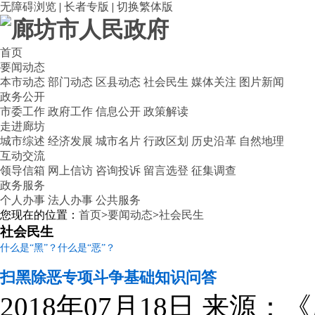
无障碍浏览
|
长者专版
|
切换繁体版
首页
要闻动态
本市动态
部门动态
区县动态
社会民生
媒体关注
图片新闻
政务公开
市委工作
政府工作
信息公开
政策解读
走进廊坊
城市综述
经济发展
城市名片
行政区划
历史沿革
自然地理
互动交流
领导信箱
网上信访
咨询投诉
留言选登
征集调查
政务服务
个人办事
法人办事
公共服务
您现在的位置：
首页
>
要闻动态
>
社会民生
社会民生
什么是“黑”？什么是“恶”？
扫黑除恶专项斗争基础知识问答
2018年07月18日
来源：《