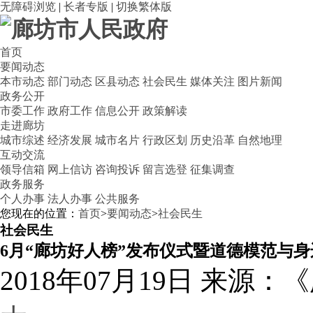
无障碍浏览
|
长者专版
|
切换繁体版
首页
要闻动态
本市动态
部门动态
区县动态
社会民生
媒体关注
图片新闻
政务公开
市委工作
政府工作
信息公开
政策解读
走进廊坊
城市综述
经济发展
城市名片
行政区划
历史沿革
自然地理
互动交流
领导信箱
网上信访
咨询投诉
留言选登
征集调查
政务服务
个人办事
法人办事
公共服务
您现在的位置：
首页
>
要闻动态
>
社会民生
社会民生
6月“廊坊好人榜”发布仪式暨道德模范与
2018年07月19日
来源：《