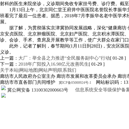
射科的医生来院坐诊，义诊期间免收专家挂号费、诊疗费。截至
1月13日上午，北京同仁堂王府井中医医院名誉院长李振
班看完了最后一位患者。据悉，2018年7月李振华名老中医
展。
据了解，为贯彻落实京津冀协同发展战略，深化“健康廊坊
京安贞医院、北京肿瘤医院、北京妇产医院、北京积水潭医院、
诊、会诊、手术、查房及开展教学等工作，使广大群众在家门口
此外，记者了解到，春节期间(1月11日到28日)，安次
义诊。
上一篇：
大厂：举全县之力推进“全民服务副中心”行动
[ 01-28 ]
下一篇：
2018年广阳投入16.98亿元改善民生
[ 01-29 ]
关于本站
|
网站地图
|
网站声明
|
联系我们
廊坊市人民政府办公室主办 廊坊市发展和改革委员会承办 廊坊
廊坊市市直各部门共同维护
网站标识码：1310
冀ICP备05000924号-1
信息系统安全等级保护备案证明13
冀公网安备 13100302000663号