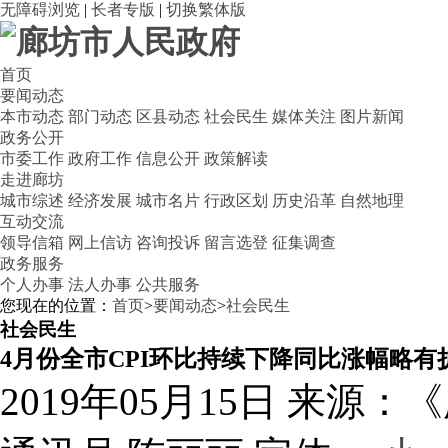
无障碍浏览
|
长者专版
|
切换繁体版
首页
要闻动态
本市动态
部门动态
区县动态
社会民生
媒体关注
图片新闻
政务公开
市委工作
政府工作
信息公开
政策解读
走进廊坊
城市综述
经济发展
城市名片
行政区划
历史沿革
自然地理
互动交流
领导信箱
网上信访
咨询投诉
留言选登
征集调查
政务服务
个人办事
法人办事
公共服务
您现在的位置：
首页
>
要闻动态
>
社会民生
社会民生
4月份全市CPI环比持续下降同比涨幅略有
2019年05月15日
来源：《