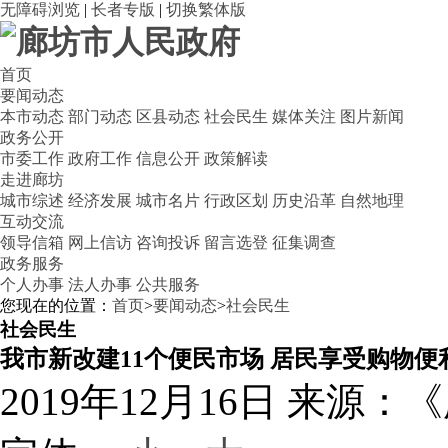
无障碍浏览
|
长者专版
|
切换繁体版
首页
要闻动态
本市动态
部门动态
区县动态
社会民生
媒体关注
图片新闻
政务公开
市委工作
政府工作
信息公开
政策解读
走进廊坊
城市综述
经济发展
城市名片
行政区划
历史沿革
自然地理
互动交流
领导信箱
网上信访
咨询投诉
留言选登
征集调查
政务服务
个人办事
法人办事
公共服务
您现在的位置：
首页
>
要闻动态
>
社会民生
社会民生
我市新改建11个便民市场 居民享受购物便
2019年12月16日
来源：《