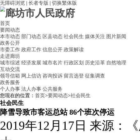
无障碍浏览
|
长者专版
|
切换繁体版
首页
要闻动态
本市动态
部门动态
区县动态
社会民生
媒体关注
图片新闻
政务公开
市委工作
政府工作
信息公开
政策解读
走进廊坊
城市综述
经济发展
城市名片
行政区划
历史沿革
自然地理
互动交流
领导信箱
网上信访
咨询投诉
留言选登
征集调查
政务服务
个人办事
法人办事
公共服务
您现在的位置：
首页
>
要闻动态
>
社会民生
社会民生
降雪导致市客运总站 86个班次停运
2019年12月17日
来源：《