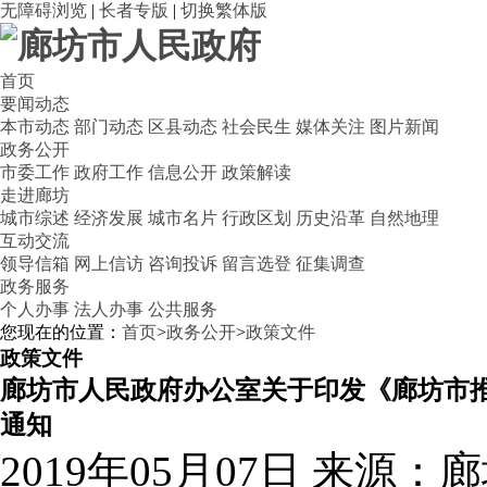
无障碍浏览
|
长者专版
|
切换繁体版
首页
要闻动态
本市动态
部门动态
区县动态
社会民生
媒体关注
图片新闻
政务公开
市委工作
政府工作
信息公开
政策解读
走进廊坊
城市综述
经济发展
城市名片
行政区划
历史沿革
自然地理
互动交流
领导信箱
网上信访
咨询投诉
留言选登
征集调查
政务服务
个人办事
法人办事
公共服务
您现在的位置：
首页
>
政务公开
>
政策文件
政策文件
廊坊市人民政府办公室关于印发《廊坊市推进
通知
2019年05月07日
来源：廊