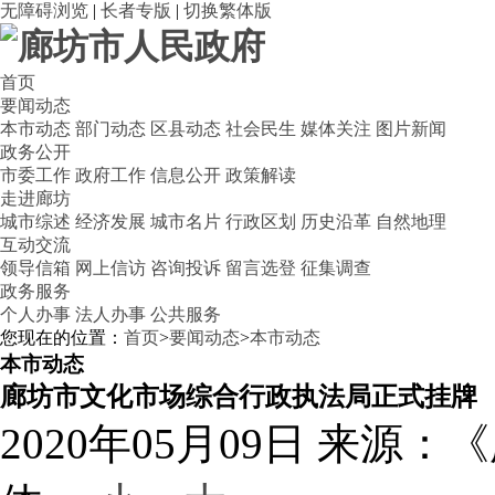
无障碍浏览
|
长者专版
|
切换繁体版
首页
要闻动态
本市动态
部门动态
区县动态
社会民生
媒体关注
图片新闻
政务公开
市委工作
政府工作
信息公开
政策解读
走进廊坊
城市综述
经济发展
城市名片
行政区划
历史沿革
自然地理
互动交流
领导信箱
网上信访
咨询投诉
留言选登
征集调查
政务服务
个人办事
法人办事
公共服务
您现在的位置：
首页
>
要闻动态
>
本市动态
本市动态
廊坊市文化市场综合行政执法局正式挂牌
2020年05月09日
来源：《