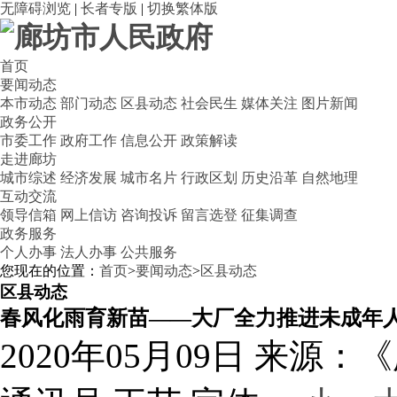
无障碍浏览
|
长者专版
|
切换繁体版
首页
要闻动态
本市动态
部门动态
区县动态
社会民生
媒体关注
图片新闻
政务公开
市委工作
政府工作
信息公开
政策解读
走进廊坊
城市综述
经济发展
城市名片
行政区划
历史沿革
自然地理
互动交流
领导信箱
网上信访
咨询投诉
留言选登
征集调查
政务服务
个人办事
法人办事
公共服务
您现在的位置：
首页
>
要闻动态
>
区县动态
区县动态
春风化雨育新苗——大厂全力推进未成年
2020年05月09日
来源：《