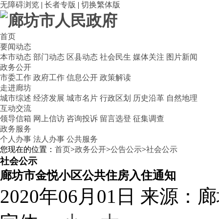
无障碍浏览
|
长者专版
|
切换繁体版
首页
要闻动态
本市动态
部门动态
区县动态
社会民生
媒体关注
图片新闻
政务公开
市委工作
政府工作
信息公开
政策解读
走进廊坊
城市综述
经济发展
城市名片
行政区划
历史沿革
自然地理
互动交流
领导信箱
网上信访
咨询投诉
留言选登
征集调查
政务服务
个人办事
法人办事
公共服务
您现在的位置：
首页
>
政务公开
>
公告公示
>
社会公示
社会公示
廊坊市金悦小区公共住房入住通知
2020年06月01日
来源：廊