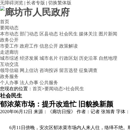
无障碍浏览
|
长者专版
|
切换繁体版
首页
要闻动态
本市动态
部门动态
区县动态
社会民生
媒体关注
图片新闻
政务公开
市委工作
政府工作
信息公开
政策解读
走进廊坊
城市综述
经济发展
城市名片
行政区划
历史沿革
自然地理
互动交流
领导信箱
网上信访
咨询投诉
留言选登
征集调查
政务服务
个人办事
法人办事
公共服务
您现在的位置：
首页
>
要闻动态
>
社会民生
社会民生
郁浓菜市场：提升改造忙 旧貌换新颜
2020年06月12日
来源：《廊坊日报》
作者：记者 张旭青
字体
6月11日傍晚，安次区郁浓菜市场内人来人往，络绎不绝