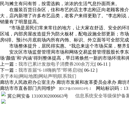
民与摊主有问有答，按需选购，浓浓的生活气息扑面而来。
在服装百货日杂区，佳和布艺的店主李志刚正向老顾客推介
大，店内新增了许多布艺品类，老客户来得更勤了。”李志刚说
销量有了明显提高。
“市场是居民们常来常往的地方，让大家在舒适、安全的环
区域，
内部房屋改造提升为防火板材，配电设施全部更新；市场
房6排。预计6月底前场内所有内饰、标识、外立面等可全部完成
市场整体提升，居民得实惠。“我总来这个市场买菜，整齐
安次区市场监督管理局市场和网络交易监督管理股股长李东
场‘颜值’和‘内涵’得到整体提高，早日将焕然一新的市场环境
上一篇：
我市已累计发放电子消费券200余万元
[ 06-11 ]
下一篇：
我市首届“6·18嗨购节”即将启动
[ 06-12 ]
关于本站
|
网站地图
|
网站声明
|
联系我们
廊坊市人民政府办公室主办 廊坊市发展和改革委员会承办 廊坊
廊坊市市直各部门共同维护
网站标识码：1310
冀ICP备05000924号-1
信息系统安全等级保护备案证明13
冀公网安备 13100302000663号