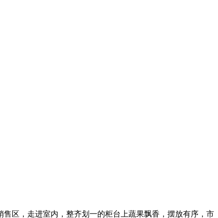
果销售区，走进室内，整齐划一的柜台上蔬果飘香，摆放有序，市