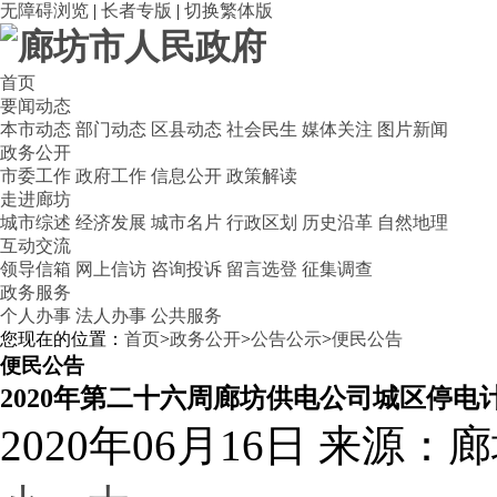
无障碍浏览
|
长者专版
|
切换繁体版
首页
要闻动态
本市动态
部门动态
区县动态
社会民生
媒体关注
图片新闻
政务公开
市委工作
政府工作
信息公开
政策解读
走进廊坊
城市综述
经济发展
城市名片
行政区划
历史沿革
自然地理
互动交流
领导信箱
网上信访
咨询投诉
留言选登
征集调查
政务服务
个人办事
法人办事
公共服务
您现在的位置：
首页
>
政务公开
>
公告公示
>
便民公告
便民公告
2020年第二十六周廊坊供电公司城区停电
2020年06月16日
来源：廊