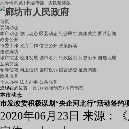
无障碍浏览
|
长者专版
|
切换繁体版
首页
要闻动态
本市动态
部门动态
区县动态
社会民生
媒体关注
图片新闻
政务公开
市委工作
政府工作
信息公开
政策解读
走进廊坊
城市综述
经济发展
城市名片
行政区划
历史沿革
自然地理
互动交流
领导信箱
网上信访
咨询投诉
留言选登
征集调查
政务服务
个人办事
法人办事
公共服务
您现在的位置：
首页
>
要闻动态
>
本市动态
本市动态
市发改委积极谋划“央企河北行”活动签约
2020年06月23日
来源：《