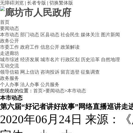
无障碍浏览
|
长者专版
|
切换繁体版
首页
要闻动态
本市动态
部门动态
区县动态
社会民生
媒体关注
图片新闻
政务公开
市委工作
政府工作
信息公开
政策解读
走进廊坊
城市综述
经济发展
城市名片
行政区划
历史沿革
自然地理
互动交流
领导信箱
网上信访
咨询投诉
留言选登
征集调查
政务服务
个人办事
法人办事
公共服务
您现在的位置：
首页
>
要闻动态
>
本市动态
本市动态
第六届“好记者讲好故事”网络直播巡讲走
2020年06月24日
来源：《