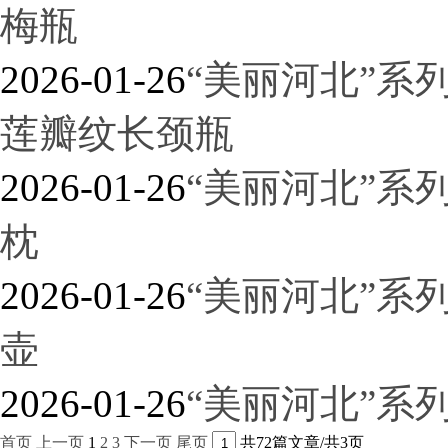
梅瓶
2026-01-26
“美丽河北”系
莲瓣纹长颈瓶
2026-01-26
“美丽河北”系
枕
2026-01-26
“美丽河北”系
壶
2026-01-26
“美丽河北”系
首页
上一页
1
2
3
下一页
尾页
共72篇文章/共3页