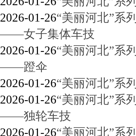
2026-01-26
“美丽河北”系
2026-01-26
“美丽河北”系
——女子集体车技
2026-01-26
“美丽河北”系
——蹬伞
2026-01-26
“美丽河北”系
2026-01-26
“美丽河北”系
——独轮车技
2026-01-26
“美丽河北”系