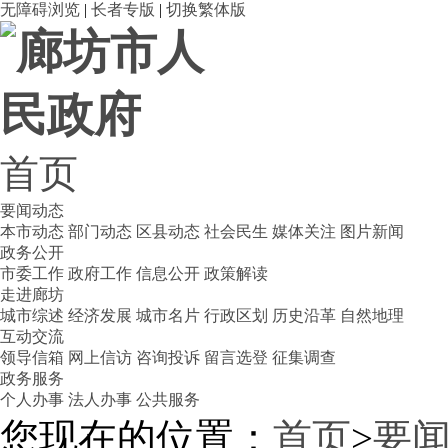
无障碍浏览
|
长者专版
|
切换繁体版
首页
要闻动态
本市动态
部门动态
区县动态
社会民生
媒体关注
图片新闻
政务公开
市委工作
政府工作
信息公开
政策解读
走进廊坊
城市综述
经济发展
城市名片
行政区划
历史沿革
自然地理
互动交流
领导信箱
网上信访
咨询投诉
留言选登
征集调查
政务服务
个人办事
法人办事
公共服务
您现在的位置：
首页
>
要