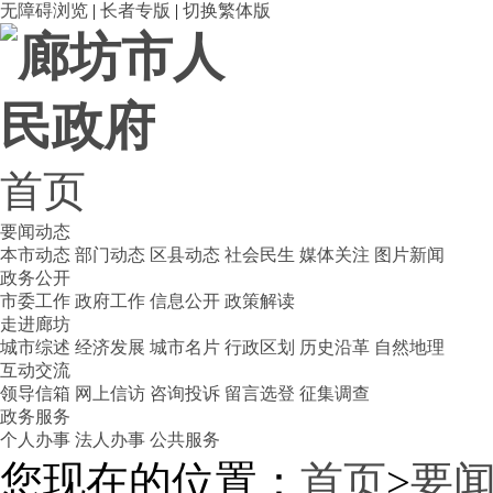
无障碍浏览
|
长者专版
|
切换繁体版
首页
要闻动态
本市动态
部门动态
区县动态
社会民生
媒体关注
图片新闻
政务公开
市委工作
政府工作
信息公开
政策解读
走进廊坊
城市综述
经济发展
城市名片
行政区划
历史沿革
自然地理
互动交流
领导信箱
网上信访
咨询投诉
留言选登
征集调查
政务服务
个人办事
法人办事
公共服务
您现在的位置：
首页
>
要