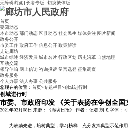
无障碍浏览
|
长者专版
|
切换繁体版
首页
要闻动态
本市动态
部门动态
区县动态
社会民生
媒体关注
图片新闻
政务公开
市委工作
政府工作
信息公开
政策解读
走进廊坊
城市综述
经济发展
城市名片
行政区划
历史沿革
自然地理
互动交流
领导信箱
网上信访
咨询投诉
留言选登
征集调查
政务服务
个人办事
法人办事
公共服务
您现在的位置：
首页
>
专题栏目
>
创城进行时
创城进行时
市委、市政府印发 《关于表扬在争创全国
2021年02月08日
来源：《廊坊日报》
作者：记者 刘飞
字体：
为鼓励先进，培树典型，学习榜样，充分发挥典型示范作用