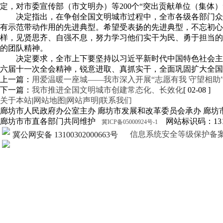
定，对市委宣传部（市文明办）等200个“突出贡献单位（集体
决定指出，在争创全国文明城市过程中，全市各级各部门众
有示范带动作用的先进典型。希望受表扬的先进典型，不忘初
样，见贤思齐、自强不息，努力学习他们实干为民、勇于担当的
的团队精神。
决定要求，全市上下要坚持以习近平新时代中国特色社会主
六届十一次全会精神，锐意进取、真抓实干，全面巩固扩大全国
上一篇：
用爱温暖一座城——我市深入开展“志愿有我 守望相助
下一篇：
我市推进全国文明城市创建常态化、长效化
[ 02-08 ]
关于本站
|
网站地图
|
网站声明
|
联系我们
廊坊市人民政府办公室主办 廊坊市发展和改革委员会承办 廊坊
廊坊市市直各部门共同维护
网站标识码：1310
冀ICP备05000924号-1
信息系统安全等级保护备案证明13
冀公网安备 13100302000663号