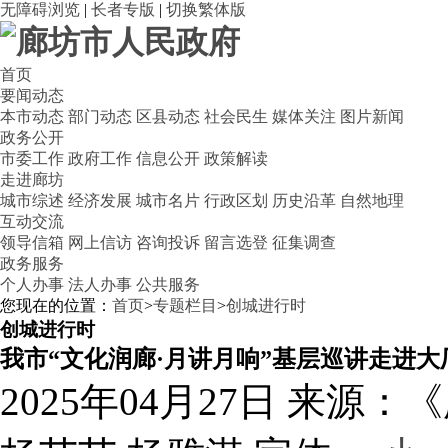
无障碍浏览
|
长者专版
|
切换繁体版
首页
要闻动态
本市动态
部门动态
区县动态
社会民生
媒体关注
图片新闻
政务公开
市委工作
政府工作
信息公开
政策解读
走进廊坊
城市综述
经济发展
城市名片
行政区划
历史沿革
自然地理
互动交流
领导信箱
网上信访
咨询投诉
留言选登
征集调查
政务服务
个人办事
法人办事
公共服务
您现在的位置：
首页
>
专题栏目
>
创城进行时
创城进行时
我市“文化润廊·月讲月响”基层巡讲走进大
2025年04月27日
来源：《