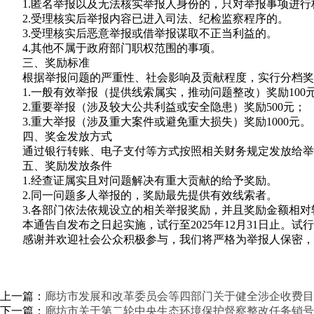
1.匿名举报以及无法核实举报人身份的，只对举报事项进
2.受理核实后举报内容已进入司法、纪检监察程序的。
3.受理核实后恶意举报或借举报谋取不正当利益的。
4.其他不属于政府部门职权范围的事项。
三、奖励标准
根据举报问题的严重性、社会影响及贡献程度，实行分档奖
1.一般有效举报（提供线索属实，推动问题整改）奖励100
2.重要举报（涉及较大公共利益或安全隐患）奖励500元；
3.重大举报（涉及重大案件或避免重大损失）奖励1000元。
四、奖金发放方式
通过银行转账、电子支付等方式按照相关财务规定发放给举
五、奖励发放条件
1.经查证属实且对问题解决有重大贡献的给予奖励。
2.同一问题多人举报的，奖励最先提供有效线索者。
3.各部门依法依规设立的相关举报奖励，并且奖励金额相对
本通告自发布之日起实施，试行至2025年12月31日止
感谢并欢迎社会公众积极参与，我们将严格为举报人保密，
上一篇：
廊坊市发展和改革委员会等四部门关于健全涉企收费目
下一篇：
廊坊市关于第二轮中央生态环境保护督察整改任务销号