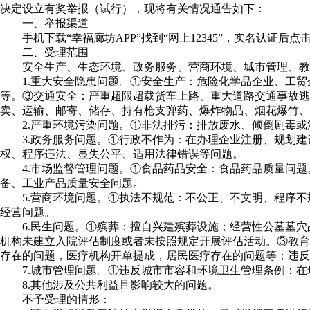
决定设立有奖举报（试行），现将有关情况通告如下：
一、举报渠道
手机下载“幸福廊坊APP”找到“网上12345”，实名认证
二、受理范围
安全生产、生态环境、政务服务、营商环境、城市管理、教育
1.重大安全隐患问题。①安全生产：危险化学品企业、工
等。③交通安全：严重超限超载货车上路、重大道路交通事故逃
卖、运输、邮寄、储存、持有枪支弹药、爆炸物品、烟花爆竹、
2.严重环境污染问题。①非法排污：排放废水、倾倒剧毒
3.政务服务问题。①行政不作为：在办理企业注册、规划
权、程序违法、显失公平、适用法律错误等问题。
4.市场监督管理问题。①食品药品安全：食品药品质量问
备、工业产品质量安全问题。
5.营商环境问题。①执法不规范：不公正、不文明、程序
经营问题。
6.民生问题。①殡葬：擅自兴建殡葬设施；经营性公墓墓
机构未建立入院评估制度或者未按照规定开展评估活动。③教育
存在的问题，医疗机构开单提成，居民医疗存在的问题等；违
7.城市管理问题。①违反城市市容和环境卫生管理条例：
8.其他涉及公共利益且影响较大的问题。
不予受理的情形：