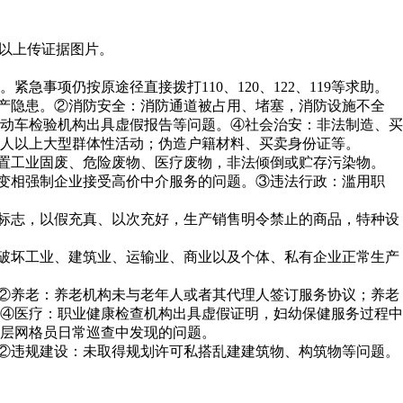
可以上传证据图片。
项仍按原途径直接拨打110、120、122、119等求助。
生产隐患。②消防安全：消防通道被占用、堵塞，消防设施不全
动车检验机构出具虚假报告等问题。④社会治安：非法制造、买
0人以上大型群体性活动；伪造户籍材料、买卖身份证等。
处置工业固废、危险废物、医疗废物，非法倾倒或贮存污染物。
或变相强制企业接受高价中介服务的问题。③违法行政：滥用职
品标志，以假充真、以次充好，生产销售明令禁止的商品，特种设
：破坏工业、建筑业、运输业、商业以及个体、私有企业正常生产
。②养老：养老机构未与老年人或者其代理人签订服务协议；养老
④医疗：职业健康检查机构出具虚假证明，妇幼保健服务过程中
基层网格员日常巡查中发现的问题。
。②违规建设：未取得规划许可私搭乱建建筑物、构筑物等问题。