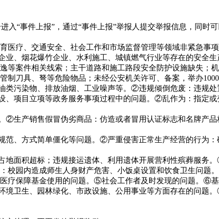
后点击进入“事件上报”，通过“事件上报”举报人提交举报信息，同时
医疗、交通安全、社会工作和市场监督管理等领域非紧急事项。紧急事
贸企业、烟花爆竹企业、水利施工、城镇燃气行业等存在的安全
逸等案件相关线索；主干道路和施工路段安全防护设施缺失；机
管制刀具、弩等危险物品；未经公安机关许可、备案，举办100
或油类污染物、排放油烟、工业噪声等。②违规倾倒危废：违规
建设、项目立项等政务服务事项过程中的问题。②乱作为：指定
题。②生产销售假冒伪劣商品：仿造或者冒用认证标志和名牌产
不规范、方式简单僵化等问题。②严重侵害正常生产经营的行为
穴占地面积超标；违规接运遗体、利用遗体开展营利性殡葬服务
：校园内造成师生人身财产危害、小饭桌设置和饮食卫生问题。
反医疗保障基金使用的问题。⑤社会工作者及时发现的问题。⑥
在环境卫生、园林绿化、市政设施、公用事业等方面存在的问题