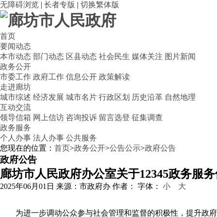
无障碍浏览
|
长者专版
|
切换繁体版
首页
要闻动态
本市动态
部门动态
区县动态
社会民生
媒体关注
图片新闻
政务公开
市委工作
政府工作
信息公开
政策解读
走进廊坊
城市综述
经济发展
城市名片
行政区划
历史沿革
自然地理
互动交流
领导信箱
网上信访
咨询投诉
留言选登
征集调查
政务服务
个人办事
法人办事
公共服务
您现在的位置：
首页
>
政务公开
>
公告公示
>
政府公告
政府公告
廊坊市人民政府办公室关于12345政务服
2025年06月01日
来源：市政府办
作者：
字体：
小
大
为进一步调动公众参与社会管理和监督的积极性，提升政府