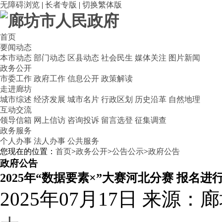
无障碍浏览
|
长者专版
|
切换繁体版
首页
要闻动态
本市动态
部门动态
区县动态
社会民生
媒体关注
图片新闻
政务公开
市委工作
政府工作
信息公开
政策解读
走进廊坊
城市综述
经济发展
城市名片
行政区划
历史沿革
自然地理
互动交流
领导信箱
网上信访
咨询投诉
留言选登
征集调查
政务服务
个人办事
法人办事
公共服务
您现在的位置：
首页
>
政务公开
>
公告公示
>
政府公告
政府公告
2025年“数据要素×”大赛河北分赛 报名进
2025年07月17日
来源：廊