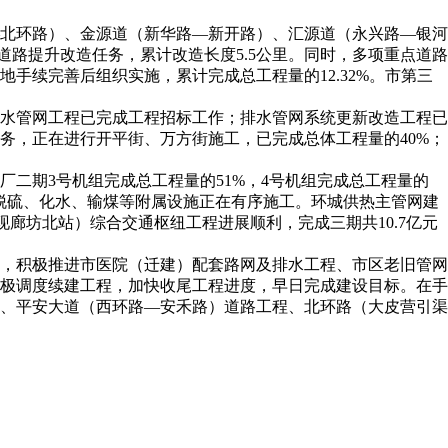
北环路）、金源道（新华路—新开路）、汇源道（永兴路—银河
道路提升改造任务，累计改造长度5.5公里。同时，多项重点道路
手续完善后组织实施，累计完成总工程量的12.32%。市第三
水管网工程已完成工程招标工作；排水管网系统更新改造工程已
务，正在进行开平街、万方街施工，已完成总体工程量的40%；
二期3号机组完成总工程量的51%，4号机组完成总工程量的
；脱硫、化水、输煤等附属设施正在有序施工。环城供热主管网建
廊坊北站）综合交通枢纽工程进展顺利，完成三期共10.7亿元
，积极推进市医院（迁建）配套路网及排水工程、市区老旧管网
极调度续建工程，加快收尾工程进度，早日完成建设目标。在手
、平安大道（西环路—安禾路）道路工程、北环路（大皮营引渠