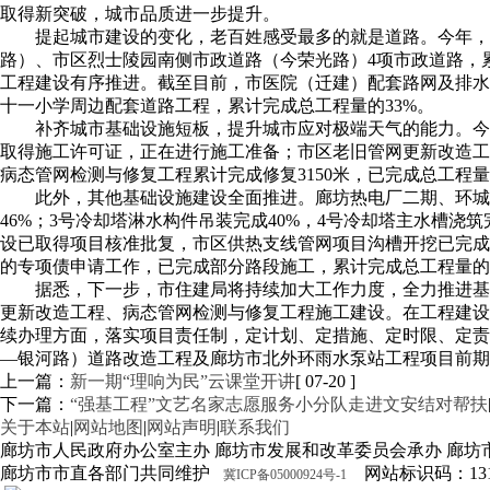
取得新突破，城市品质进一步提升。
提起城市建设的变化，老百姓感受最多的就是道路。今年，
路）、市区烈士陵园南侧市政道路（今荣光路）4项市政道路，累
工程建设有序推进。截至目前，市医院（迁建）配套路网及排水
十一小学周边配套道路工程，累计完成总工程量的33%。
补齐城市基础设施短板，提升城市应对极端天气的能力。今
取得施工许可证，正在进行施工准备；市区老旧管网更新改造工
病态管网检测与修复工程累计完成修复3150米，已完成总工程量
此外，其他基础设施建设全面推进。廊坊热电厂二期、环城
46%；3号冷却塔淋水构件吊装完成40%，4号冷却塔主水槽
设已取得项目核准批复，市区供热支线管网项目沟槽开挖已完成总
的专项债申请工作，已完成部分路段施工，累计完成总工程量的4
据悉，下一步，市住建局将持续加大工作力度，全力推进基
更新改造工程、病态管网检测与修复工程施工建设。在工程建设
续办理方面，落实项目责任制，定计划、定措施、定时限、定责
—银河路）道路改造工程及廊坊市北外环雨水泵站工程项目前期
上一篇：
新一期“理响为民”云课堂开讲
[ 07-20 ]
下一篇：
“强基工程”文艺名家志愿服务小分队走进文安结对帮扶
关于本站
|
网站地图
|
网站声明
|
联系我们
廊坊市人民政府办公室主办 廊坊市发展和改革委员会承办 廊坊
廊坊市市直各部门共同维护
网站标识码：1310
冀ICP备05000924号-1