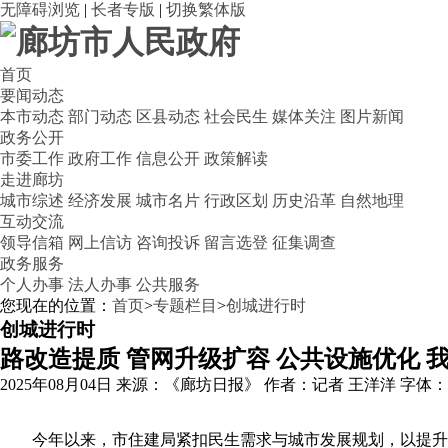
无障碍浏览
|
长者专版
|
切换繁体版
首页
要闻动态
本市动态
部门动态
区县动态
社会民生
媒体关注
图片新闻
政务公开
市委工作
政府工作
信息公开
政策解读
走进廊坊
城市综述
经济发展
城市名片
行政区划
历史沿革
自然地理
互动交流
领导信箱
网上信访
咨询投诉
留言选登
征集调查
政务服务
个人办事
法人办事
公共服务
您现在的位置：
首页
>
专题栏目
>
创城进行时
创城进行时
路改造提质 管网升级扩容 公共设施优化
2025年08月04日
来源：《廊坊日报》
作者：记者 王洋洋
字体
今年以来，市住建局紧扣民生需求与城市发展规划，以提升