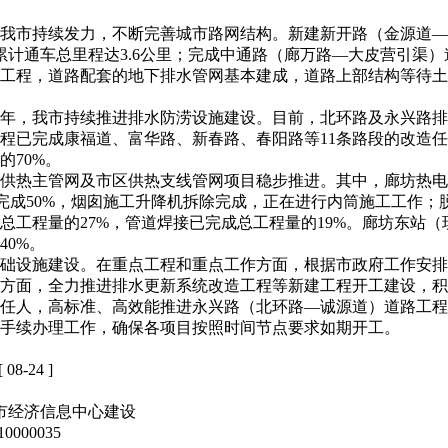
我市持续发力，不断完善城市路网结构。新建新开路（金源道—
计通车总里程达3.6公里；完成中通路（廊万路—大皮营引渠）
工程，道路配套的地下排水管网基本建成，道路上部结构等待土地
年，我市持续推进排水防涝设施建设。目前，北环路及永兴路排
程已完成康福道、富华路、新春路、春阳路等11条路段的改造任
的70%。
供热主管网及市区供热支线管网项目稳步推进。其中，廊坊热电厂
浇筑完成50%，烟囱施工升降机拆除完成，正在进行内筒施工工作
工程量的27%，管道焊接已完成总工程量的19%。廊坊东站（现
0%。
础设施建设。在重点工程和重点工作方面，根据市政府工作安排
方面，全力推进排水更新系统改造工程等新建工程开工建设，积
任人，高标准、高效能推进永兴路（北环路—诚源道）道路工程
手续办理工作，确保各项目按照时间节点要求如期开工。
[ 08-24 ]
市经济信息中心建设
000035