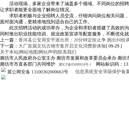
活动现场，多家企业带来了涵盖多个领域、不同岗位的招聘
让求职者能更全面地了解岗位情况。
求职者积极与企业招聘人员交流，仔细询问岗位相关问题，
面对面沟通，更精准地找到适合自己的工作。
此次招聘活动的成功举办，为企业和求职者搭建了高效的沟
同时推出职业技能培训、就业政策宣讲等配套服务，不断优化就
上一篇：
香河县公安局安平派出所：20分钟定纷止争 跑出纠纷
下一篇：
大厂首届文玩古物市集开启文化消费新体验
[ 09-29 ]
关于本站
|
网站地图
|
网站声明
|
联系我们
廊坊市人民政府办公室主办 廊坊市发展和改革委员会承办 廊坊
廊坊市市直各部门共同维护
网站标识码：1310
冀ICP备05000924号-1
信息系统安全等级保护备案证明13
冀公网安备 13100302000663号