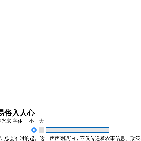
易俗入人心
梁光宗
字体：
小
大
叭”总会准时响起。这一声声喇叭响，不仅传递着农事信息、政策