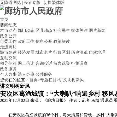
无障碍浏览
|
长者专版
|
切换繁体版
首页
要闻动态
本市动态
部门动态
区县动态
社会民生
媒体关注
图片新闻
政务公开
市委工作
政府工作
信息公开
政策解读
走进廊坊
城市综述
经济发展
城市名片
行政区划
历史沿革
自然地理
互动交流
领导信箱
网上信访
咨询投诉
留言选登
征集调查
政务服务
个人办事
法人办事
公共服务
您现在的位置：
首页
>
专题栏目
>
讲文明树新风
讲文明树新风
安次区葛渔城镇：“大喇叭”响遍乡村 移风
2025年12月02日
来源：《廊坊日报》
作者：记者 马越 通讯员 
在安次区葛渔城镇的36个村，每天清晨和傍晚，乡村“大喇