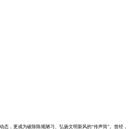
动态，更成为破除陈规陋习、弘扬文明新风的“传声筒”。曾经，