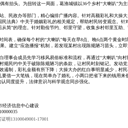
偶有抬头。为扭转这一局面，葛渔城镇以36个乡村“大喇叭”为
化站、民政办等部门，精心编排广播内容。针对高额彩礼和大操大
国民法典》中关于婚姻彩礼的相关规定，帮助村民转变观念。针
从简”的理念。针对勤俭节约、邻里守望，收集乡村邻里互助、节
出时间表，确保每个村的“大喇叭”每天在早8点、晚6点两个黄金
果。建立“应急播报”机制，若发现某村出现陈规陋习苗头，立即
红白理事会成员先学习移风易俗标准和流程，再通过“大喇叭”向
报村规民约中关于破除陈规陋习的条款，让村民时刻铭记。发动
有效遏制，彩礼金额有所下降；大操大办的红白事明显减少，村民
礼要借一大笔钱，现在简单办了婚礼，小两口把省下来的钱用来创
尚的认同度提升，法律意识与科学观念同步强化。
市经济信息中心建设
000035
100049001-17001