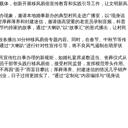
主载体，创新开展移风易俗宣传教育和实践引导工作，让文明新风
办现象，邀请本地婚事新办的典型村民走进广播室，以“现身说
对厚葬薄养和封建迷信，邀请德高望重的老党员录制音频，科普
约持家的故事，通过“大喇叭”以“故事汇”的形式播出，让村民
时段各播出30分钟移风易俗专题内容。同时，在春节、中秋节等传
通过“大喇叭”进行针对性宣传引导，将不良风气遏制在萌芽状
村民宣传红白事办理的新规矩，如婚礼宴席桌数适当、丧葬仪式从
党员干部带头践行移风易俗，接受村民监督，发挥模范带头作用。
不再因“面子”而盲目攀比；厚葬薄养、封建迷信的情况几乎销声
业，日子过得更踏实了。”通过“定制化”内容编排与“现身说